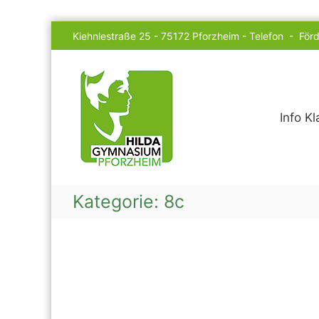
Skip
Kiehnlestraße 25 - 75172 Pforzheim -
Telefon
-
Förd
to
content
Hilda
Gymnasium
Info K
Kategorie:
8c