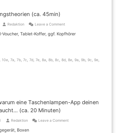
gstheorien (ca. 45min)
on
Redaktion
Leave a Comment
Verschwörungstheorien
Voucher, Tablet-Koffer, ggf. Kopfhörer
(ca.
45min)
,
,
,
,
,
,
,
,
,
,
,
,
,
,
,
,
10e
7a
7b
7c
7d
7e
8a
8b
8c
8d
8e
9a
9b
9c
9e
warum eine Taschenlampen-App deinen
aucht… (ca. 20 Minuten)
on
1
Redaktion
Leave a Comment
AGBs
igegerät, Boxen
oder