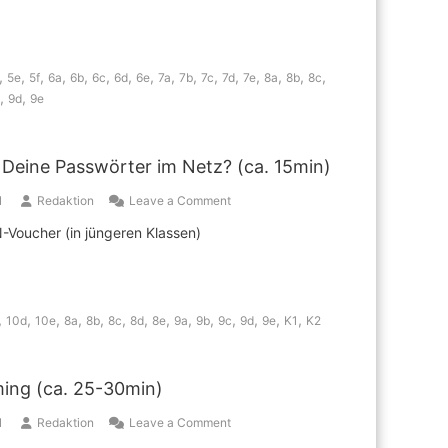
warum
eine
Taschenlampen-
App
,
,
,
,
,
,
,
,
,
,
,
,
,
,
,
,
5e
5f
6a
6b
6c
6d
6e
7a
7b
7c
7d
7e
8a
8b
8c
deinen
,
,
9d
9e
Standort
braucht…
(ca.
20
 Deine Passwörter im Netz? (ca. 15min)
Minuten)
on
1
Redaktion
Leave a Comment
Datenklau
-Voucher (in jüngeren Klassen)
–
Deine
Passwörter
im
Netz?
,
,
,
,
,
,
,
,
,
,
,
,
,
,
10d
10e
8a
8b
8c
8d
8e
9a
9b
9c
9d
9e
K1
K2
(ca.
15min)
ing (ca. 25-30min)
on
1
Redaktion
Leave a Comment
Cybergrooming