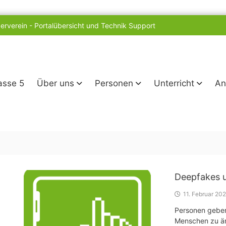
erverein
-
Portalübersicht und Technik Support
lasse 5
Über uns
Personen
Unterricht
An
Deepfakes u
11. Februar 20
Personen geben
Menschen zu är