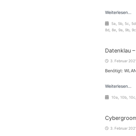
Weiterlesen...
,
,
,
5a
5b
5c
5d
,
,
,
,
8d
8e
9a
9b
9c
Datenklau –
3. Februar 202
Benötigt: WLAN
Weiterlesen...
,
,
10a
10b
10c
Cybergroom
3. Februar 202