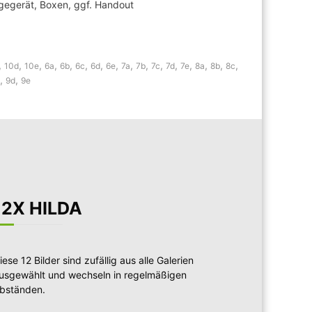
igegerät, Boxen, ggf. Handout
(ca.
25-
30min)
,
,
,
,
,
,
,
,
,
,
,
,
,
,
,
,
10d
10e
6a
6b
6c
6d
6e
7a
7b
7c
7d
7e
8a
8b
8c
,
,
9d
9e
12X HILDA
iese 12 Bilder sind zufällig aus alle Galerien
usgewählt und wechseln in regelmäßigen
bständen.