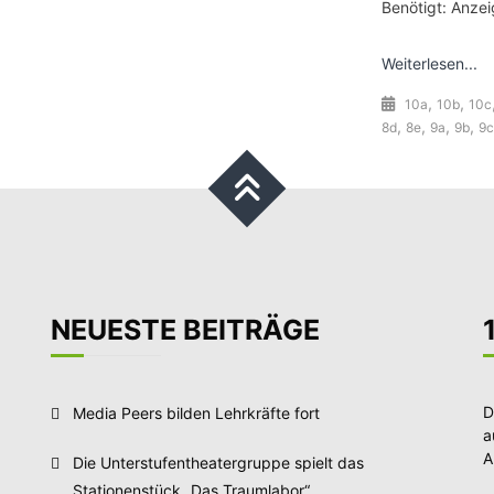
Benötigt: Anze
Weiterlesen...
,
,
10a
10b
10c
,
,
,
,
8d
8e
9a
9b
9c
NEUESTE BEITRÄGE
D
Media Peers bilden Lehrkräfte fort
a
A
Die Unterstufentheatergruppe spielt das
Stationenstück „Das Traumlabor“