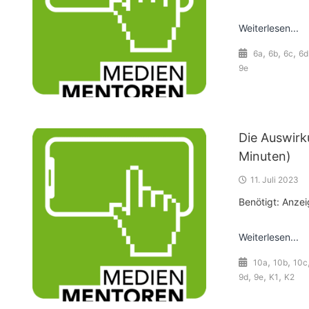
Weiterlesen...
,
,
,
6a
6b
6c
6d
9e
Die Auswirk
Minuten)
11. Juli 2023
Benötigt: Anze
Weiterlesen...
,
,
10a
10b
10c
,
,
,
9d
9e
K1
K2