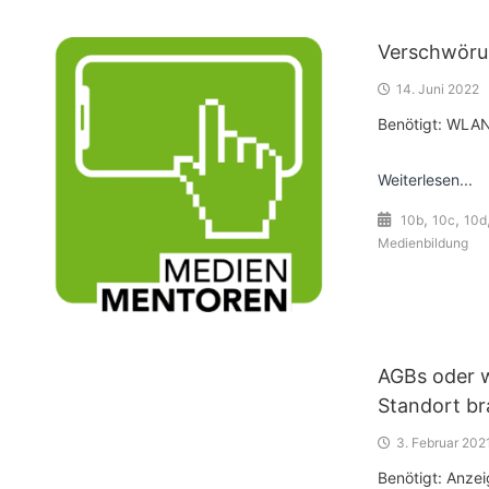
Verschwörun
14. Juni 2022
Benötigt: WLAN-
Weiterlesen...
,
,
10b
10c
10d
Medienbildung
AGBs oder 
Standort br
3. Februar 202
Benötigt: Anze