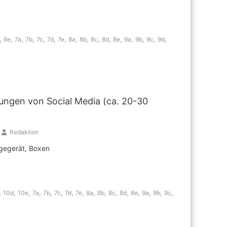
,
,
,
,
,
,
,
,
,
,
,
,
,
,
,
,
6e
7a
7b
7c
7d
7e
8a
8b
8c
8d
8e
9a
9b
9c
9d
ungen von Social Media (ca. 20-30
Redaktion
igegerät, Boxen
,
,
,
,
,
,
,
,
,
,
,
,
,
,
,
,
10d
10e
7a
7b
7c
7d
7e
8a
8b
8c
8d
8e
9a
9b
9c