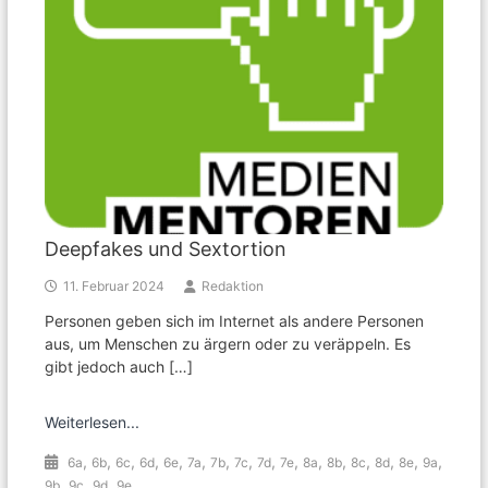
Deepfakes und Sextortion
11. Februar 2024
Redaktion
Personen geben sich im Internet als andere Personen
aus, um Menschen zu ärgern oder zu veräppeln. Es
gibt jedoch auch […]
Weiterlesen...
,
,
,
,
,
,
,
,
,
,
,
,
,
,
,
,
6a
6b
6c
6d
6e
7a
7b
7c
7d
7e
8a
8b
8c
8d
8e
9a
,
,
,
9b
9c
9d
9e