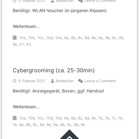
on
3. Februar 2021
Redaktion
Leave a Comment
Datenklau
Benötigt: WLAN-Voucher (in jüngeren Klassen)
–
Deine
Passwörter
Weiterlesen...
im
Netz?
,
,
,
,
,
,
,
,
,
,
,
,
,
,
10a
10b
10c
10d
10e
8a
8b
8c
8d
8e
9a
9b
9c
9d
(ca.
,
,
9e
K1
K2
15min)
Cybergrooming (ca. 25-30min)
on
3. Februar 2021
Redaktion
Leave a Comment
Cybergroomi
Benötigt: Anzeigegerät, Boxen, ggf. Handout
(ca.
25-
30min)
Weiterlesen...
,
,
,
,
,
,
,
,
,
,
,
,
,
,
10a
10b
10c
10d
10e
6a
6b
6c
6d
6e
7a
7b
7c
7d
,
,
,
,
,
,
,
,
,
,
7e
8a
8b
8c
8d
8e
9a
9b
9c
9d
9e