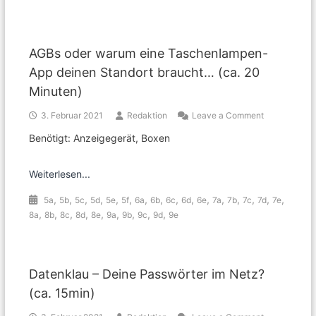
AGBs oder warum eine Taschenlampen-
App deinen Standort braucht… (ca. 20
Minuten)
on
3. Februar 2021
Redaktion
Leave a Comment
AGBs
Benötigt: Anzeigegerät, Boxen
oder
warum
eine
Weiterlesen...
Taschenlam
App
,
,
,
,
,
,
,
,
,
,
,
,
,
,
,
,
5a
5b
5c
5d
5e
5f
6a
6b
6c
6d
6e
7a
7b
7c
7d
7e
deinen
,
,
,
,
,
,
,
,
,
8a
8b
8c
8d
8e
9a
9b
9c
9d
9e
Standort
braucht…
(ca.
20
Minuten)
Datenklau – Deine Passwörter im Netz?
(ca. 15min)