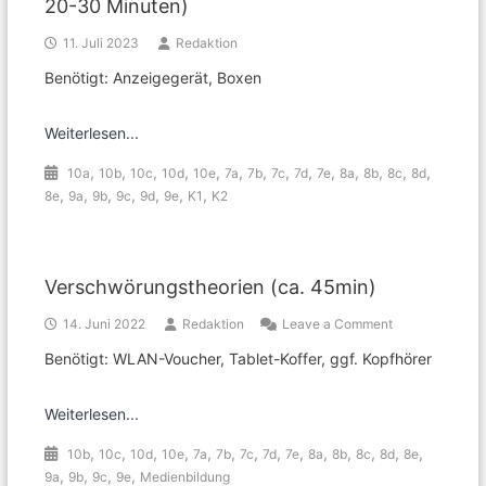
20-30 Minuten)
11. Juli 2023
Redaktion
Benötigt: Anzeigegerät, Boxen
Weiterlesen...
,
,
,
,
,
,
,
,
,
,
,
,
,
,
10a
10b
10c
10d
10e
7a
7b
7c
7d
7e
8a
8b
8c
8d
,
,
,
,
,
,
,
8e
9a
9b
9c
9d
9e
K1
K2
Verschwörungstheorien (ca. 45min)
on
14. Juni 2022
Redaktion
Leave a Comment
Verschwörungs
Benötigt: WLAN-Voucher, Tablet-Koffer, ggf. Kopfhörer
(ca.
45min)
Weiterlesen...
,
,
,
,
,
,
,
,
,
,
,
,
,
,
10b
10c
10d
10e
7a
7b
7c
7d
7e
8a
8b
8c
8d
8e
,
,
,
,
9a
9b
9c
9e
Medienbildung