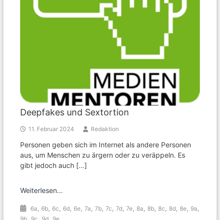
Deepfakes und Sextortion
11. Februar 2024
Redaktion
Personen geben sich im Internet als andere Personen
aus, um Menschen zu ärgern oder zu veräppeln. Es
gibt jedoch auch […]
Weiterlesen...
,
,
,
,
,
,
,
,
,
,
,
,
,
,
,
,
6a
6b
6c
6d
6e
7a
7b
7c
7d
7e
8a
8b
8c
8d
8e
9a
,
,
,
9b
9c
9d
9e