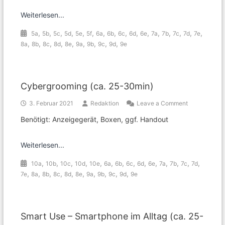
eine
Weiterlesen...
Taschenlam
App
,
,
,
,
,
,
,
,
,
,
,
,
,
,
,
,
5a
5b
5c
5d
5e
5f
6a
6b
6c
6d
6e
7a
7b
7c
7d
7e
deinen
,
,
,
,
,
,
,
,
,
8a
8b
8c
8d
8e
9a
9b
9c
9d
9e
Standort
braucht…
(ca.
20
Minuten)
Cybergrooming (ca. 25-30min)
on
3. Februar 2021
Redaktion
Leave a Comment
Cybergroomi
Benötigt: Anzeigegerät, Boxen, ggf. Handout
(ca.
25-
30min)
Weiterlesen...
,
,
,
,
,
,
,
,
,
,
,
,
,
,
10a
10b
10c
10d
10e
6a
6b
6c
6d
6e
7a
7b
7c
7d
,
,
,
,
,
,
,
,
,
,
7e
8a
8b
8c
8d
8e
9a
9b
9c
9d
9e
Smart Use – Smartphone im Alltag (ca. 25-