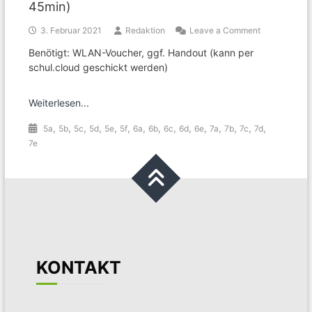
45min)
on
3. Februar 2021
Redaktion
Leave a Comment
Smart
Benötigt: WLAN-Voucher, ggf. Handout (kann per
Use
schul.cloud geschickt werden)
–
Smartphone
im
Weiterlesen...
Alltag
(ca.
,
,
,
,
,
,
,
,
,
,
,
,
,
,
,
5a
5b
5c
5d
5e
5f
6a
6b
6c
6d
6e
7a
7b
7c
7d
25-
45min)
7e
KONTAKT