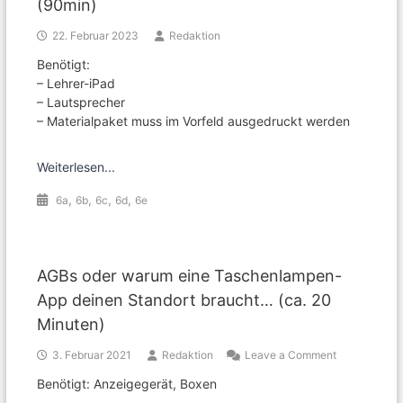
(90min)
22. Februar 2023
Redaktion
Benötigt:
– Lehrer-iPad
– Lautsprecher
– Materialpaket muss im Vorfeld ausgedruckt werden
Weiterlesen...
,
,
,
,
6a
6b
6c
6d
6e
AGBs oder warum eine Taschenlampen-
App deinen Standort braucht… (ca. 20
Minuten)
on
3. Februar 2021
Redaktion
Leave a Comment
AGBs
Benötigt: Anzeigegerät, Boxen
oder
warum