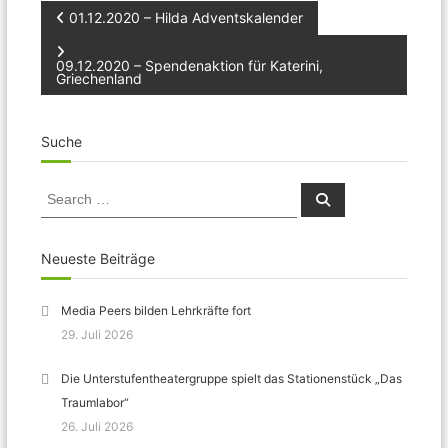
Beitragsnavigation
01.12.2020 – Hilda Adventskalender
09.12.2020 – Spendenaktion für Katerini,
Griechenland
Suche
Search
Search
for:
Neueste Beiträge
Media Peers bilden Lehrkräfte fort
29. Juli 2026
Die Unterstufentheatergruppe spielt das Stationenstück „Das
Traumlabor“
26. Juli 2026