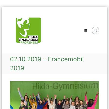
Skip
Hilda
to
Gymnasium
content
02.10.2019 – Francemobil
2019