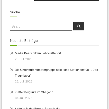
Suche
Search
Search
for:
Neueste Beiträge
Media Peers bilden Lehrkräfte fort
29. Juli 2026
Die Unterstufentheatergruppe spielt das Stationenstück „Das
Traumlabor“
26. Juli 2026
Klettersteigkurs im Oberjoch
18. Juli 2026
Abifeier in der Bertha-Benz-Halle