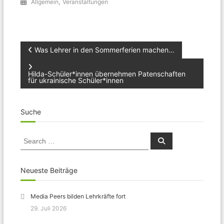
,
Allgemein
Veranstaltungen
Beitragsnavigation
Was Lehrer in den Sommerferien machen…
Hilda-Schüler*innen übernehmen Patenschaften
für ukrainische Schüler*innen
Suche
Search
Search
for:
Neueste Beiträge
Media Peers bilden Lehrkräfte fort
29. Juli 2026