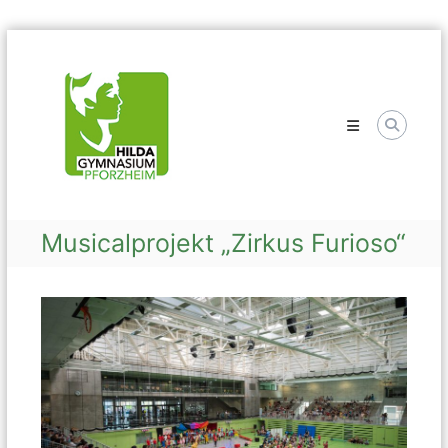
Skip
Hilda
to
Gymnasium
content
Musicalprojekt „Zirkus Furioso“