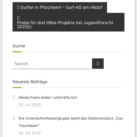
Beitragsnavigation
Surfen in Pforzheim! – Surf-AG am Hilda?
Preise für drei Hilda-Projekte bei JugendForscht
2022￼
Suche
Search
Search
for:
Neueste Beiträge
Media Peers bilden Lehrkräfte fort
29. Juli 2026
Die Unterstufentheatergruppe spielt das Stationenstück „Das
Traumlabor“
26. Juli 2026