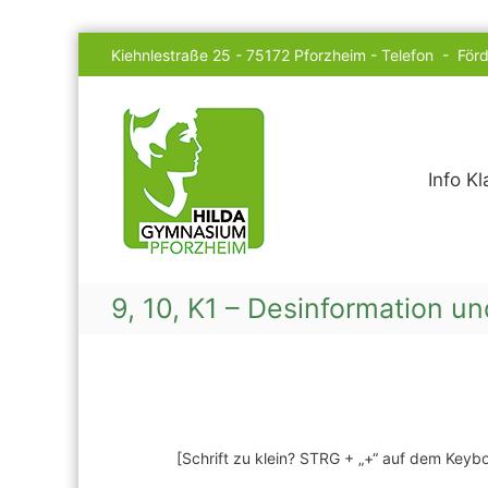
Skip
Kiehnlestraße 25 - 75172 Pforzheim -
Telefon
-
Förd
to
content
Hilda
Gymnasium
Info K
9, 10, K1 – Desinformation 
[Schrift zu klein? STRG + „+“ auf dem Key