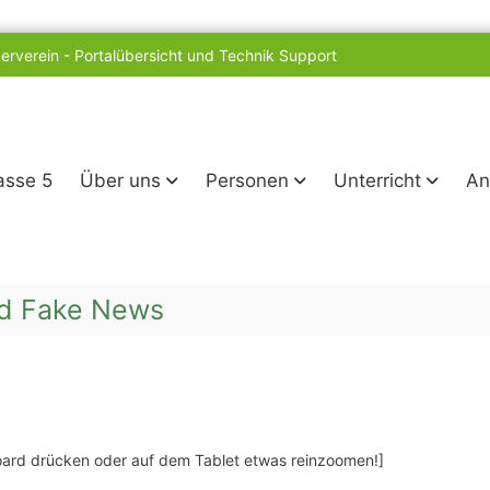
erverein
-
Portalübersicht und Technik Support
lasse 5
Über uns
Personen
Unterricht
An
und Fake News
board drücken oder auf dem Tablet etwas reinzoomen!]