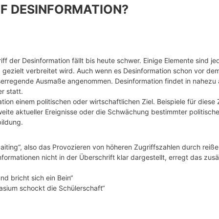
FF DESINFORMATION?
riff der Desinformation fällt bis heute schwer. Einige Elemente sind j
 gezielt verbreitet wird. Auch wenn es Desinformation schon vor dem I
niserregende Ausmaße angenommen. Desinformation findet in nahezu 
 statt.
ion einem politischen oder wirtschaftlichen Ziel. Beispiele für diese
ite aktueller Ereignisse oder die Schwächung bestimmter politisch
ildung.
baiting“, also das Provozieren von höheren Zugriffszahlen durch reiße
rmationen nicht in der Überschrift klar dargestellt, erregt das zusä
nd bricht sich ein Bein“
asium schockt die Schülerschaft“