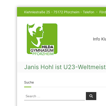
Skip
Kiehnlestraße 25 - 75172 Pforzheim -
Telefon
-
Förd
to
content
Hilda
Gymnasium
Info K
Janis Hohl ist U23-Weltmeist
Suche
Search
Search
for: