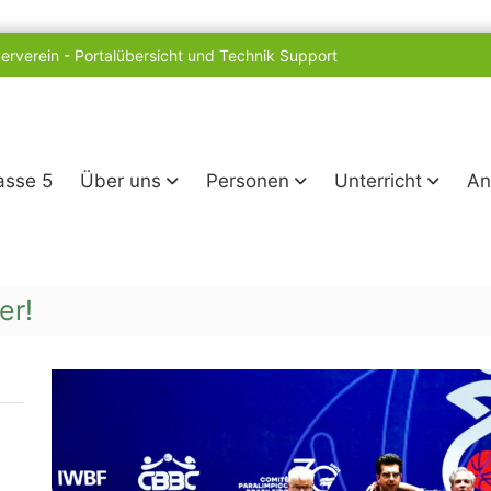
erverein
-
Portalübersicht und Technik Support
lasse 5
Über uns
Personen
Unterricht
An
er!