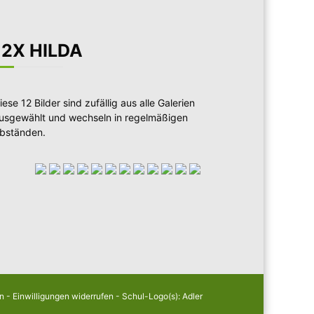
12X HILDA
iese 12 Bilder sind zufällig aus alle Galerien
usgewählt und wechseln in regelmäßigen
bständen.
en
-
Einwilligungen widerrufen
- Schul-Logo(s): Adler