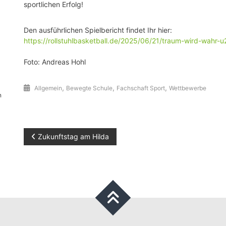
sportlichen Erfolg!
Den ausführlichen Spielbericht findet Ihr hier:
https://rollstuhlbasketball.de/2025/06/21/traum-wird-wah
Foto: Andreas Hohl
,
,
,
Allgemein
Bewegte Schule
Fachschaft Sport
Wettbewerbe
n
Beitragsnavigation
Zukunftstag am Hilda