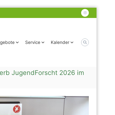
instagram
gebote
Service
Kalender
werb JugendForscht 2026 im