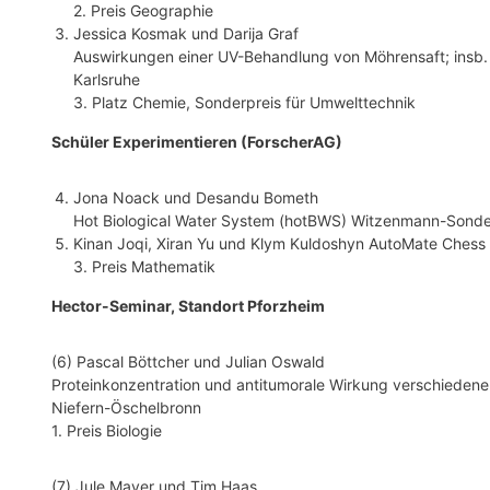
2. Preis Geographie
Jessica Kosmak und Darija Graf
Auswirkungen einer UV-Behandlung von Möhrensaft; insb. 
Karlsruhe
3. Platz Chemie, Sonderpreis für Umwelttechnik
Schüler Experimentieren (ForscherAG)
Jona Noack und Desandu Bometh
Hot Biological Water System (hotBWS) Witzenmann-Sonde
Kinan Joqi, Xiran Yu und Klym Kuldoshyn AutoMate Chess
3. Preis Mathematik
Hector-Seminar, Standort Pforzheim
(6) Pascal Böttcher und Julian Oswald
Proteinkonzentration und antitumorale Wirkung verschiede
Niefern-Öschelbronn
1. Preis Biologie
(7) Jule Mayer und Tim Haas