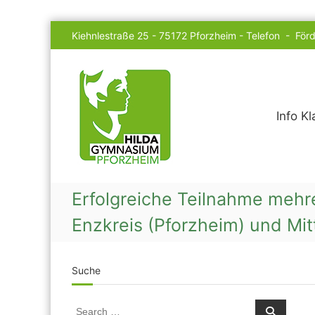
Skip
Kiehnlestraße 25 - 75172 Pforzheim -
Telefon
-
Förd
to
content
Hilda
Gymnasium
Info K
Erfolgreiche Teilnahme mehr
Enzkreis (Pforzheim) und Mi
Suche
Search
Search