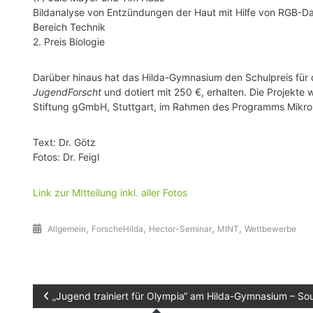
Bildanalyse von Entzündungen der Haut mit Hilfe von RGB-
Bereich Technik
2. Preis Biologie
Darüber hinaus hat das Hilda-Gymnasium den Schulpreis für
JugendForscht
und dotiert mit 250 €, erhalten. Die Projekt
Stiftung gGmbH, Stuttgart, im Rahmen des Programms Mikro
Text: Dr. Götz
Fotos: Dr. Feigl
Link zur MItteilung inkl. aller Fotos
,
,
,
,
Allgemein
ForscheHilda
Hector-Seminar
MINT
Wettbewerbe
Beitragsnavigation
„Jugend trainiert für Olympia“ am Hilda-Gymnasium – So