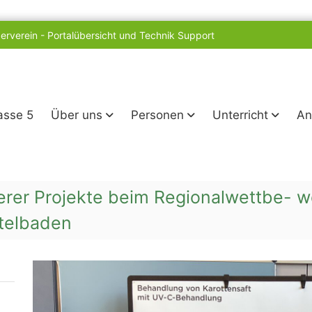
erverein
-
Portalübersicht und Technik Support
lasse 5
Über uns
Personen
Unterricht
An
erer Projekte beim Regionalwettbe- 
ttelbaden