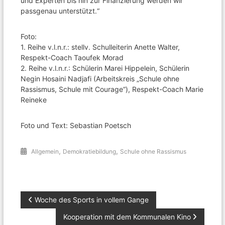
und Experten bis hin zur Finanzierung werden wir
passgenau unterstützt.“
Foto:
1. Reihe v.l.n.r.: stellv. Schulleiterin Anette Walter,
Respekt-Coach Taoufek Morad
2. Reihe v.l.n.r.: Schülerin Marei Hippelein, Schülerin
Negin Hosaini Nadjafi (Arbeitskreis „Schule ohne
Rassismus, Schule mit Courage“), Respekt-Coach Marie
Reineke
Foto und Text: Sebastian Poetsch
,
,
Allgemein
Demokratiebildung
Schule ohne Rassismus
Beitragsnavigation
Woche des Sports in vollem Gange
Kooperation mit dem Kommunalen Kino