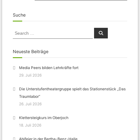
Suche
Search
Search
for:
Neueste Beiträge
Media Peers bilden Lehrkräfte fort
29. Juli 2026
Die Unterstufentheatergruppe spielt das Stationenstück „Das
Traumlabor“
26. Juli 2026
Klettersteigkurs im Oberjoch
18. Juli 2026
Abifeier in der Bertha-Benz-Halle