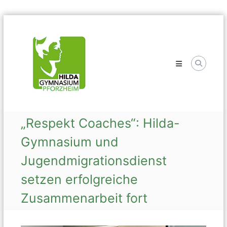
Skip
Hilda
to
Gymnasium
content
„Respekt Coaches“: Hilda-
Gymnasium und
Jugendmigrationsdienst
setzen erfolgreiche
Zusammenarbeit fort