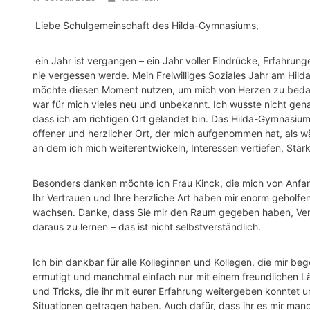
Liebe Schulgemeinschaft des Hilda-Gymnasiums,
ein Jahr ist vergangen – ein Jahr voller Eindrücke, Erfahru
nie vergessen werde. Mein Freiwilliges Soziales Jahr am Hil
möchte diesen Moment nutzen, um mich von Herzen zu bedank
war für mich vieles neu und unbekannt. Ich wusste nicht gena
dass ich am richtigen Ort gelandet bin. Das Hilda-Gymnasium i
offener und herzlicher Ort, der mich aufgenommen hat, als w
an dem ich mich weiterentwickeln, Interessen vertiefen, St
Besonders danken möchte ich Frau Kinck, die mich von Anfa
Ihr Vertrauen und Ihre herzliche Art haben mir enorm geholfe
wachsen. Danke, dass Sie mir den Raum gegeben haben, Ve
daraus zu lernen – das ist nicht selbstverständlich.
Ich bin dankbar für alle Kolleginnen und Kollegen, die mir be
ermutigt und manchmal einfach nur mit einem freundlichen Lä
und Tricks, die ihr mit eurer Erfahrung weitergeben konntet
Situationen getragen haben. Auch dafür, dass ihr es mir ma