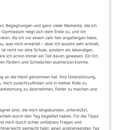
ngen, Begegnungen und ganz vieler Momente, die ich
da-Gymnasium neigt sich dem Ende zu, und ich
en. Als ich vor einem Jahr hier angefangen habe,
u, was mich erwartet – aber ich wusste sehr schnell,
st nicht nur eine Schule, sondern ein lebendiger,
äre ich schon immer ein Teil davon gewesen. Ein Ort,
ärken fördern und Schwächen ausmerzen konnte.
ng an die Hand genommen hat. Ihre Unterstützung,
n, mich zurechtzufinden und in meiner Rolle zu
rantwortung zu übernehmen, Fehler zu machen und
gegnet sind, die mich eingebunden, unterstützt,
cheln durch den Tag begleitet haben. Für die Tipps
 und mich durch schier unlösbare Fragen und
nchmal leicht gemacht habt, einen anstrengenden Tag