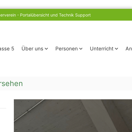
erverein
-
Portalübersicht und Technik Support
lasse 5
Über uns
Personen
Unterricht
An
ersehen