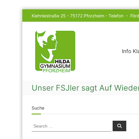
Skip
Kiehnlestraße 25 - 75172 Pforzheim -
Telefon
-
Förd
to
content
Hilda
Gymnasium
Info K
Unser FSJler sagt Auf Wied
Suche
Search
Search
for: