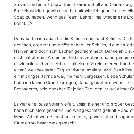
zu verarbeiten mit bspw. Dem Lehrerfußball am Donnerstag, 
Freizeitaktivität gewirkt hat, hat mir wirklich geholfen den A
Spaß zu haben. Wenn das Team „Lehrer“ mal wieder eine Ergän
könnt. 🙂
Dankbar bin ich auch für die Schülerinnen und Schüler. Die S
gesehen, erörtert und gelöst haben. Ihr Schüler, die mich je
Nerven und doch zum Lachen gebracht habt. Danke an die, d
mich mit offenen Armen am Hilda akzeptiert und aufgenomm
einzigartig und vergleichbar mit einem Verein oder Verbund. Hi
einen“, welches jeden Tag spürbar ausgelebt wird. Das Klim
ein mickriges Jahr da war, nie mehr vergessen. Liebe Schüler
habe ich keinen Grund zu lügen, daher glaubt mir, wenn ich 
Besonderes, seid dankbar für jeden Tag, den ihr auf dieser S
Es war eine Reise voller Vielfalt, voller kleiner und großer Ge
habe mich stets gesehen und wertgeschätzt gefühlt – das ist 
Meine Arbeit wurde ernst genommen, gewürdigt und sogar m
für mich so besonders gemacht.