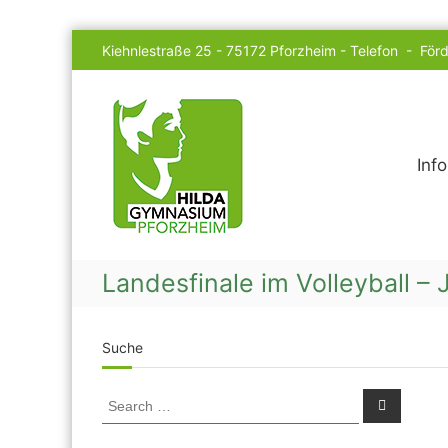
Skip
Kiehnlestraße 25 - 75172 Pforzheim -
Telefon
-
Förd
to
content
Hilda
Gymnasium
Inf
Landesfinale im Volleyball – 
Suche
Search
Search
for: