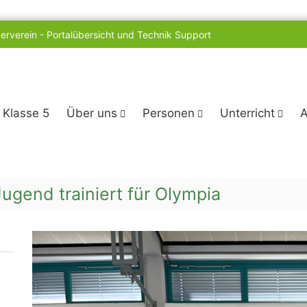
erverein
-
Portalübersicht und Technik Support
o Klasse 5
Über uns
Personen
Unterricht
A
Jugend trainiert für Olympia