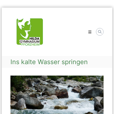
Skip
Hilda
to
Gymnasium
content
Ins kalte Wasser springen