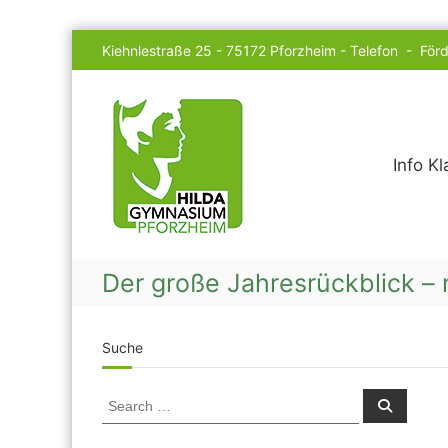
Skip
Kiehnlestraße 25 - 75172 Pforzheim -
Telefon
-
Förd
to
content
Hilda
Gymnasium
Info K
Der große Jahresrückblick –
Suche
Search
Search
for: