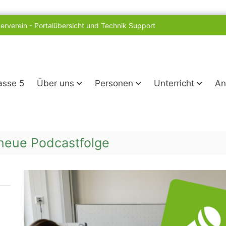
erverein
-
Portalübersicht und Technik Support
lasse 5
Über uns
Personen
Unterricht
An
 neue Podcastfolge