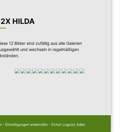
12X HILDA
iese 12 Bilder sind zufällig aus alle Galerien
usgewählt und wechseln in regelmäßigen
bständen.
en
-
Einwilligungen widerrufen
- Schul-Logo(s): Adler