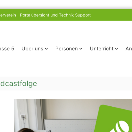
erverein
-
Portalübersicht und Technik Support
lasse 5
Über uns
Personen
Unterricht
An
dcastfolge