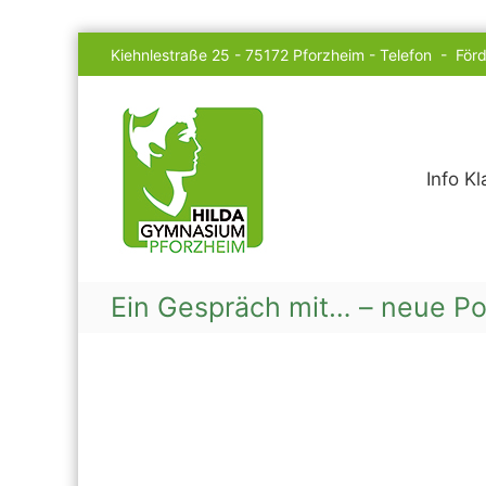
Skip
Kiehnlestraße 25 - 75172 Pforzheim -
Telefon
-
Förd
to
content
Hilda
Gymnasium
Info K
Ein Gespräch mit… – neue Po